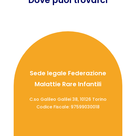
Dove puoi trovarci
Sede legale Federazione
Malattie Rare Infantili
C.so Galileo Galilei 38, 10126 Torino
Codice Fiscale: 97599030018